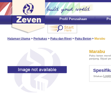
Profil Perusahaan
Pr
Halaman Utama
>
Perkakas
>
Paku dan Rivet
>
Paku Beton
>
Marabu
Marabu
Paku beton merek
panjang. Dijual p
Spesifik
Login
Silakan