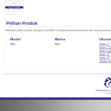
Pilihan Produk
Silahkan pilih produk dengan memilih model/warna/ukuran/unit lalu memasukka
Model
Warna
Ukura
N/A
N/A
2cm / 1"
3cm / 1 
4cm / 1/
5cm / 2"
7cm / 3"
10cm / 4
Persyaratan 
© 20