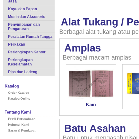
Jasa
Kayu dan Papan
Mesin dan Aksesoris
Alat Tukang / P
Penyimpanan dan
Pengaturan
Berbagai alat tukang atau p
Peralatan Rumah Tangga
Perkakas
Amplas
Perlengkapan Kantor
Berbagai macam amplas
Perlengkapan
Keselamatan
Pipa dan Ledeng
Katalog
Order Katalog
Katalog Online
Kain
Tentang Kami
Profil Perusahaan
Batu Asahan
Hubungi Kami
Saran & Pendapat
Batu untuk mengasah pisau 