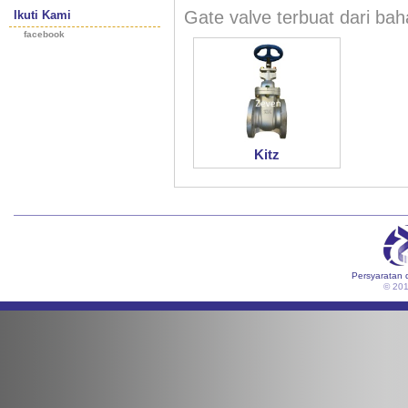
Gate valve terbuat dari baha
Ikuti Kami
facebook
Kitz
Persyaratan 
© 20