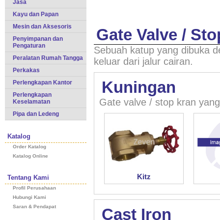
Jasa
Kayu dan Papan
Mesin dan Aksesoris
Gate Valve / St
Penyimpanan dan
Pengaturan
Sebuah katup yang dibuka d
Peralatan Rumah Tangga
keluar dari jalur cairan.
Perkakas
Kuningan
Perlengkapan Kantor
Perlengkapan
Gate valve / stop kran yang
Keselamatan
Pipa dan Ledeng
Katalog
Order Katalog
Katalog Online
Kitz
Tentang Kami
Profil Perusahaan
Hubungi Kami
Saran & Pendapat
Cast Iron