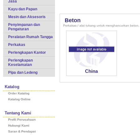
Jasa
Kayu dan Papan
Mesin dan Aksesoris
Beton
Penyimpanan dan
Perkakas / alat tukang untuk menghancurkan beton.
Pengaturan
Peralatan Rumah Tangga
Perkakas
Perlengkapan Kantor
Perlengkapan
Keselamatan
China
Pipa dan Ledeng
Katalog
Order Katalog
Katalog Online
Tentang Kami
Profil Perusahaan
Hubungi Kami
Saran & Pendapat