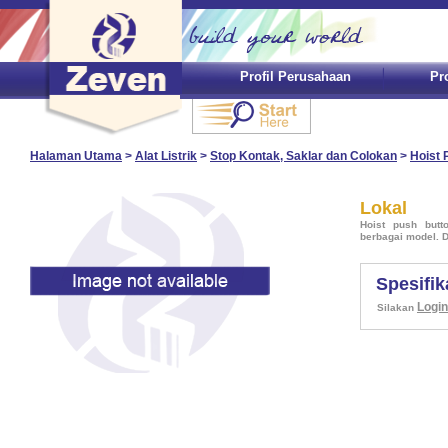
Profil Perusahaan
Pr
Halaman Utama
>
Alat Listrik
>
Stop Kontak, Saklar dan Colokan
>
Hoist 
Lokal
Hoist push butt
berbagai model. D
Spesifik
Login
Silakan