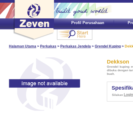
Profil Perusahaan
Pr
Halaman Utama
>
Perkakas
>
Perkakas Jendela
>
Grendel Kuping
>
Dek
Dekkson
Grendel kuping 
dibuka dengan tan
buah.
Spesifik
Login
Silakan