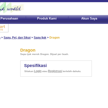
l Perusahaan
Produk Kami
Akun Saya
a
>
Sapu, Pel, dan Sikat
>
Sapu Ijuk
>
Dragon
Dragon
Sapu ijuk merek Dragon. Dijual per buah.
Spesifikasi
Login
Registrasi
Silakan
atau
terlebih dahulu.