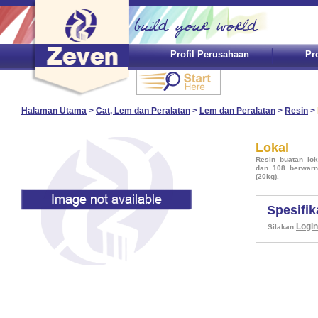
Profil Perusahaan
Pr
Halaman Utama
>
Cat, Lem dan Peralatan
>
Lem dan Peralatan
>
Resin
>
Lokal
Resin buatan lo
dan 108 berwarna
(20kg).
Spesifik
Login
Silakan