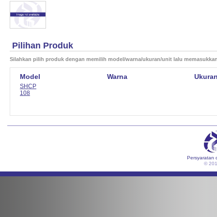
Pilihan Produk
Silahkan pilih produk dengan memilih model/warna/ukuran/unit lalu memasukka
Model
Warna
Ukura
SHCP
108
Persyaratan 
© 20