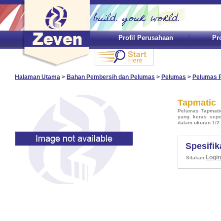
Profil Perusahaan
Pr
Halaman Utama
>
Bahan Pembersih dan Pelumas
>
Pelumas
>
Pelumas 
Tapmatic
Pelumas Tapmati
yang keras seper
dalam ukuran 1/2 l
Spesifik
Login
Silakan