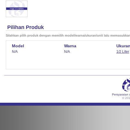
Pilihan Produk
Silahkan pilih produk dengan memilih model/warna/ukuran/unit lalu memasukka
Model
Warna
Ukura
N/A
N/A
1/2 Liter
Persyaratan 
© 20