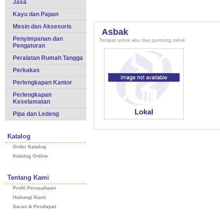
Jasa
Kayu dan Papan
Mesin dan Aksesoris
Asbak
Penyimpanan dan
Tempat untuk abu dan puntung rokok
Pengaturan
Peralatan Rumah Tangga
Perkakas
Perlengkapan Kantor
Perlengkapan
Keselamatan
Lokal
Pipa dan Ledeng
Katalog
Order Katalog
Katalog Online
Tentang Kami
Profil Perusahaan
Hubungi Kami
Saran & Pendapat