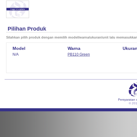
Pilihan Produk
Silahkan pilih produk dengan memilih model/warna/ukuran/unit lalu memasukka
Model
Warna
Ukura
N/A
PB110 Green
Persyaratan 
© 20