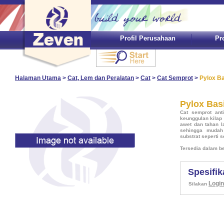
Profil Perusahaan
Pr
Halaman Utama
>
Cat, Lem dan Peralatan
>
Cat
>
Cat Semprot
>
Pylox B
Pylox Bas
Cat semprot ant
keunggulan kilap 
awet dan tahan l
sehingga mudah
substrat seperti se
Tersedia dalam be
Spesifik
Login
Silakan