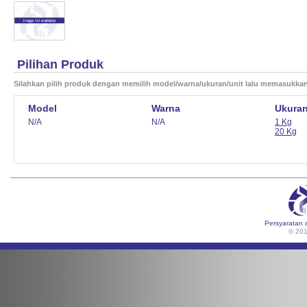
Pilihan Produk
Silahkan pilih produk dengan memilih model/warna/ukuran/unit lalu memasukka
Model
Warna
Ukura
N/A
N/A
1 Kg
20 Kg
Persyaratan 
© 20