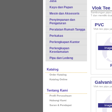
Jasa
Kayu dan Papan
Vlok Tee
Sambungan pipa ya
Mesin dan Aksesoris
T dan memiliki du
Penyimpanan dan
Pengaturan
PVC
Vlok tee pipa y
Peralatan Rumah Tangga
Perkakas
Perlengkapan Kantor
Perlengkapan
Keselamatan
Pipa dan Ledeng
Katalog
Order Katalog
Katalog Online
Galvani
Vlok tee pipa ya
Tentang Kami
Profil Perusahaan
Hubungi Kami
Saran & Pendapat