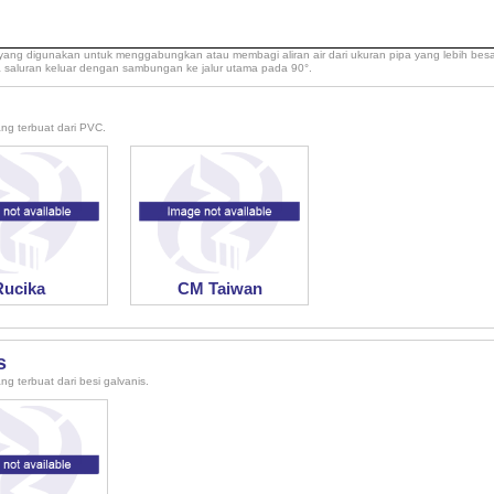
ng digunakan untuk menggabungkan atau membagi aliran air dari ukuran pipa yang lebih besar 
a saluran keluar dengan sambungan ke jalur utama pada 90°.
ang terbuat dari PVC.
Rucika
CM Taiwan
s
ng terbuat dari besi galvanis.