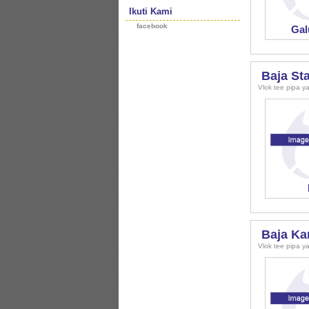
Ikuti Kami
facebook
Gal
Baja St
Vlok tee pipa ya
Baja Ka
Vlok tee pipa ya