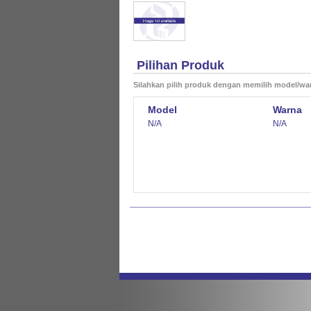
Pilihan Produk
Silahkan pilih produk dengan memilih model/wa
Model
Warna
N/A
N/A