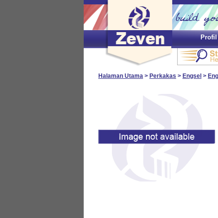
Profi
Halaman Utama
>
Perkakas
>
Engsel
>
Eng