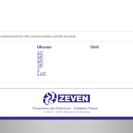
rna/ukuran/unit lalu memasukkan jumlah produk.
Ukuran
Unit
1/2"
5/8"
3/4"
7/8"
1"
1 1/4"
Persyaratan dan Ketentuan
Kebijakan Privasi
© 2012 - 2026 Bangun Sempurna