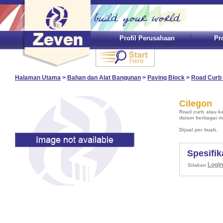
Profil Perusahaan
Pr
Halaman Utama
>
Bahan dan Alat Bangunan
>
Paving Block
>
Road Curb 
Cilegon
Road curb atau ka
dalam berbagai m
Dijual per buah.
Spesifik
Login
Silakan