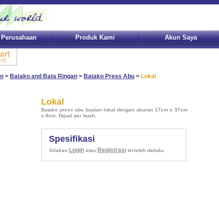
l Perusahaan
Produk Kami
Akun Saya
an
>
Batako and Bata Ringan
>
Batako Press Abu
>
Lokal
Lokal
Batako press abu buatan lokal dengan ukuran 17cm x 37cm
x 8cm. Dijual per buah.
Spesifikasi
Login
Registrasi
Silakan
atau
terlebih dahulu.