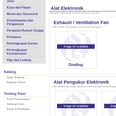
Jasa
Kayu dan Papan
Alat Elektronik
Alat-alat elektronik seperti exhaust fan dll.
Mesin dan Aksesoris
Penyimpanan dan
Exhaust / Ventilation Fan
Pengaturan
Alat untuk menyedot udara dari ruangan.
Peralatan Rumah Tangga
Perkakas
Perlengkapan Kantor
Perlengkapan
Keselamatan
Pipa dan Ledeng
Dinding
Katalog
Order Katalog
Alat Pengukur Elektronik
Katalog Online
Alat elektronik yang dipakai untuk mengukur berbaga
Tentang Kami
Profil Perusahaan
Hubungi Kami
Saran & Pendapat