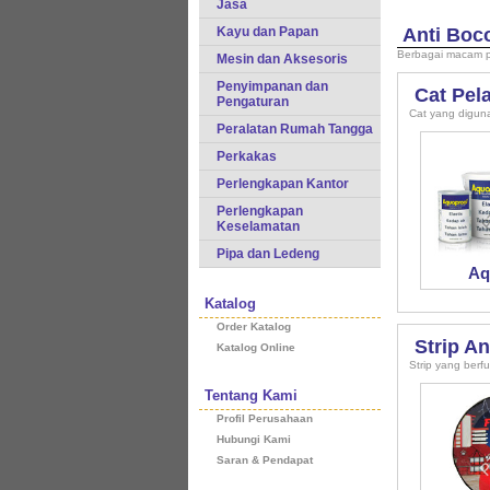
Jasa
Kayu dan Papan
Anti Boc
Berbagai macam 
Mesin dan Aksesoris
Penyimpanan dan
Cat Pel
Pengaturan
Cat yang digun
Peralatan Rumah Tangga
Perkakas
Perlengkapan Kantor
Perlengkapan
Keselamatan
Pipa dan Ledeng
Aq
Katalog
Order Katalog
Strip An
Katalog Online
Strip yang ber
Tentang Kami
Profil Perusahaan
Hubungi Kami
Saran & Pendapat