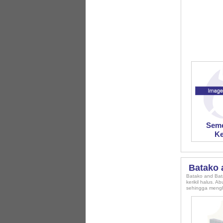
Seme
Ke
Batako 
Batako and Bata
kerikil halus. 
sehingga mengh