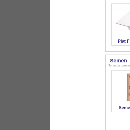
Plat 
Semen
Tersedia berma
Seme