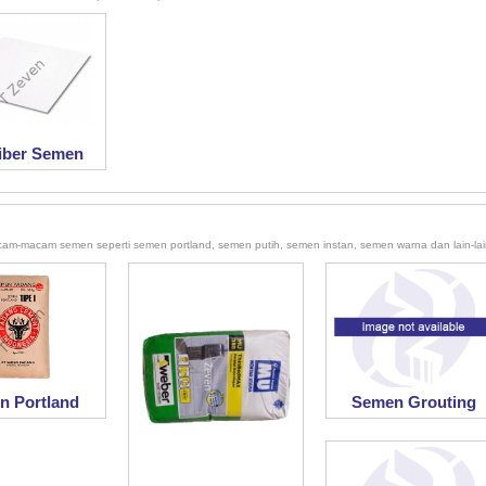
Fiber Semen
cam-macam semen seperti semen portland, semen putih, semen instan, semen warna dan lain-lai
n Portland
Semen Grouting