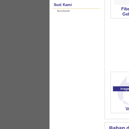
Ikuti Kami
Fib
facebook
Ge
V
Bahan d