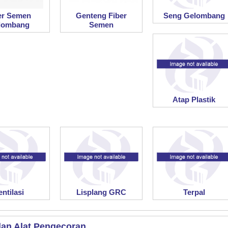
er Semen
Genteng Fiber
Seng Gelombang
lombang
Semen
Atap Plastik
entilasi
Lisplang GRC
Terpal
an Alat Pengecoran