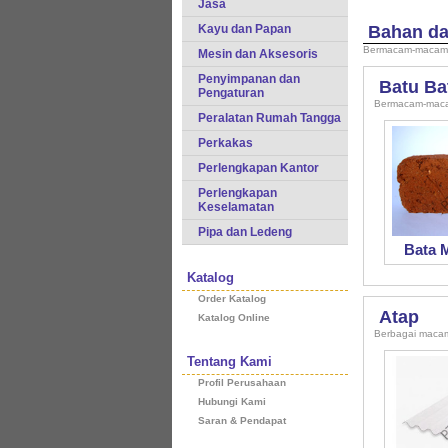
Jasa
Kayu dan Papan
Bahan da
Bermacam-macam b
Mesin dan Aksesoris
Penyimpanan dan
Batu Ba
Pengaturan
Bermacam-macam
Peralatan Rumah Tangga
Perkakas
Perlengkapan Kantor
Perlengkapan
Keselamatan
Pipa dan Ledeng
Bata 
Katalog
Order Katalog
Atap
Katalog Online
Berbagai maca
Tentang Kami
Profil Perusahaan
Hubungi Kami
Saran & Pendapat