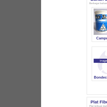
Berbagai bahan
Campu
Bondeck
Plat Fi
Plat terbuat dar